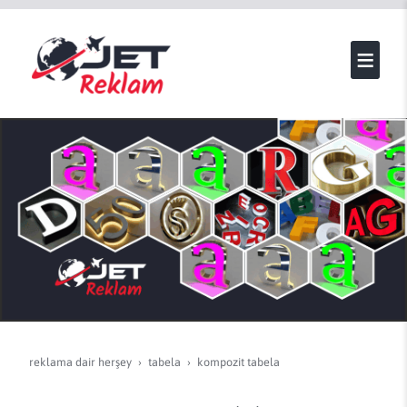
reklama dair herşey
tabela
kompozi̇t tabela