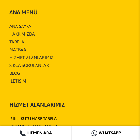
ANA MENÜ
ANA SAYFA
HAKKIMIZDA
TABELA
MATBAA
HİZMET ALANLARIMIZ
SIKÇA SORULANLAR
BLOG
İLETİŞİM
HİZMET ALANLARIMIZ
IŞIKLI KUTU HARF TABELA
KROM KUTU HARF TABELA
HEMEN ARA
WHATSAPP
KOMPOZİT OYMA TABELA