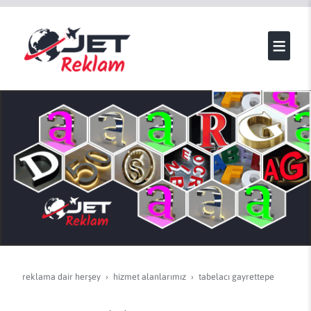
reklama dair herşey
hi̇zmet alanlarimiz
tabelacı gayrettepe