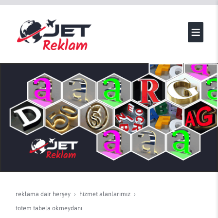
reklama dair herşey
hi̇zmet alanlarimiz
totem tabela okmeydanı