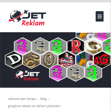
reklama dair herşey
blog
güngören tabela ve reklam çözümleri