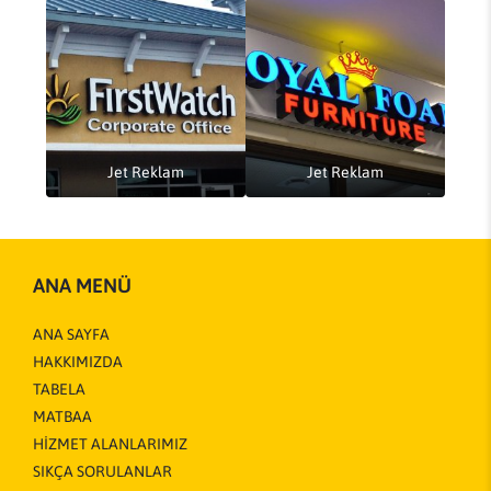
Jet Reklam
Jet Reklam
ANA MENÜ
ANA SAYFA
HAKKIMIZDA
TABELA
MATBAA
HİZMET ALANLARIMIZ
SIKÇA SORULANLAR