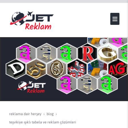
reklama dair herşey
blog
teşvikiye işıklı tabela ve reklam çözümleri