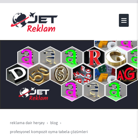
reklama dair herşey
blog
profesyonel kompozit oyma tabela çözümleri