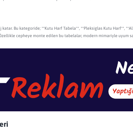
ij katar. Bu kategoride; **Kutu Harf Tabela**, **Pleksiglas Kutu Harf**, 
lir. Özellikle cepheye monte edilen bu tabelalar, modern mimariyle uyum sa
eri