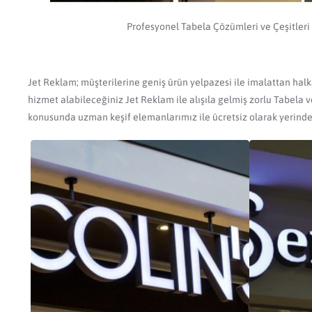
Profesyonel Tabela Çözümleri ve Çeşitleri
Jet Reklam; müşterilerine geniş ürün yelpazesi ile imalattan halka
hizmet alabileceğiniz Jet Reklam ile alışıla gelmiş zorlu Tabela
konusunda uzman keşif elemanlarımız ile ücretsiz olarak yerinde 