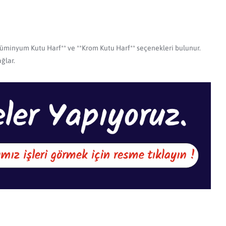
**Alüminyum Kutu Harf** ve **Krom Kutu Harf** seçenekleri bulunur.
ğlar.