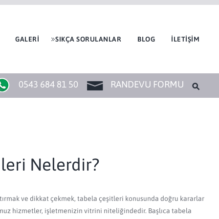
GALERİ
SIKÇA SORULANLAR
BLOG
İLETİŞİM
0543 684 81 50
RANDEVU FORMU
eri Nelerdir?
tırmak ve dikkat çekmek, tabela çeşitleri konusunda doğru kararlar
z hizmetler, işletmenizin vitrini niteliğindedir. Başlıca tabela