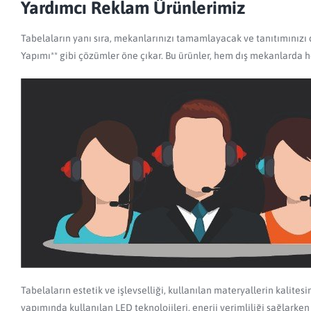
Yardımcı Reklam Ürünlerimiz
Tabelaların yanı sıra, mekanlarınızı tamamlayacak ve tanıtımınızı 
Yapımı** gibi çözümler öne çıkar. Bu ürünler, hem dış mekanlarda he
Tabelaların estetik ve işlevselliği, kullanılan materyallerin kalites
yapımında kullanılan LED teknolojileri, enerji verimliliği sağlarke