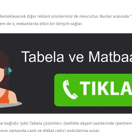
destekleyecek diğer reklam ürünlerimiz de mevcuttur. Bunlar arasında **B
m de iç mekanlarda etkin bir iletişim sağlar.
ine bağlıdır. Işıklı Tabela çözümleri, özellikle akşam saatlerinde işletmen
n aynı zamanda canlı ve dikkat çekici aydınlatma sunar.