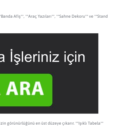
anda Afiş**, **Araç Yazıları**, **Sahne Dekoru** ve **Stand
izin görünürlüğünü en üst düzeye çıkarır. **Işıklı Tabela**