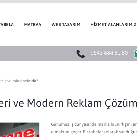
TABELA
MATBAA
WEB TASARIM
HİZMET ALANLARIMIZ
0543 684 81 50
am çözümleri nelerdir?
leri ve Modern Reklam Çözüml
Günümüz iş dünyasında marka bilinirliğini ar
almaktan geçer. Bir tabelacı olarak sunduğumu