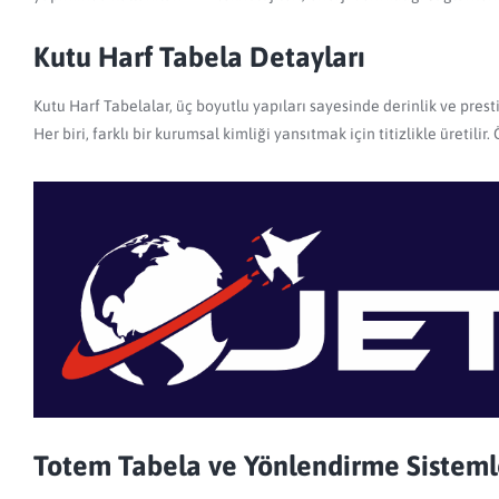
Kutu Harf Tabela Detayları
Kutu Harf Tabelalar, üç boyutlu yapıları sayesinde derinlik ve prest
Her biri, farklı bir kurumsal kimliği yansıtmak için titizlikle üreti
Totem Tabela ve Yönlendirme Sisteml