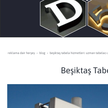
reklama dair herşey
blog
beşiktaş tabela hizmetleri: uzman tabelacı
Beşiktaş Tab