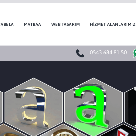
TABELA
MATBAA
WEB TASARIM
HİZMET ALANLARIMIZ
0543 684 81 50