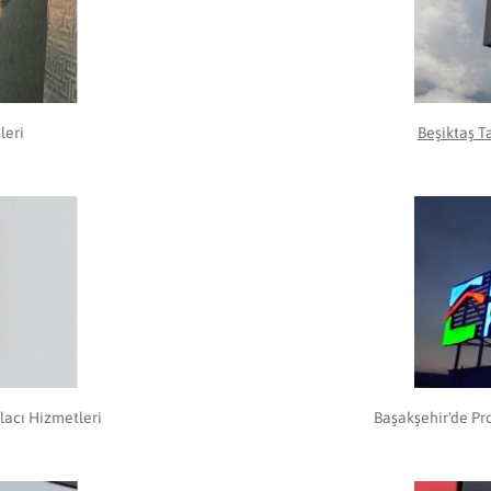
leri
Beşiktaş T
acı Hizmetleri
Başakşehir'de Pr