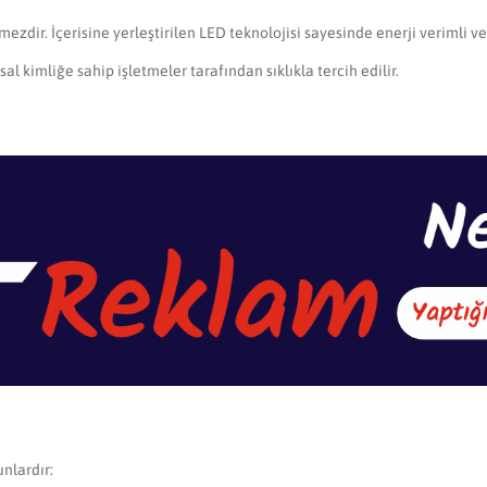
zdir. İçerisine yerleştirilen LED teknolojisi sayesinde enerji verimli ve 
l kimliğe sahip işletmeler tarafından sıklıkla tercih edilir.
unlardır: