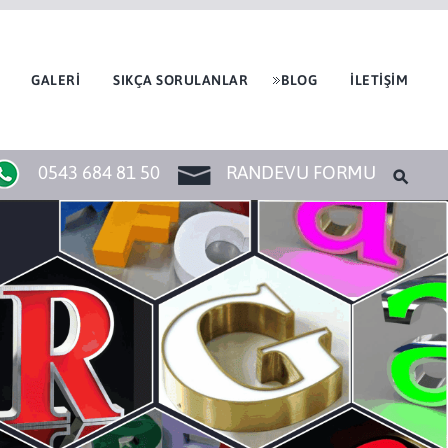
GALERİ
SIKÇA SORULANLAR
BLOG
İLETİŞİM
0543 684 81 50
RANDEVU FORMU