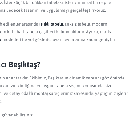
 İster küçük bir dükkan tabelası, ister kurumsal bir cephe
temsil edecek tasarımı ve uygulamayı gerçekleştiriyoruz.
h edilenler arasında
ışııklı tabela
, ışıksız tabela, modern
om kutu harf tabela çeşitleri bulunmaktadır. Ayrıca, marka
a
modelleri ile yol gösterici uyarı levhalarına kadar geniş bir
cı Beşiktaş?
n anahtarıdır. Ekibimiz, Beşiktaş'ın dinamik yapısını göz önünde
rkanızın kimliğine en uygun tabela seçimi konusunda size
ı ve detay odaklı montaj süreçlerimiz sayesinde, yaptığımız işlerin
.
e güvenebilirsiniz.