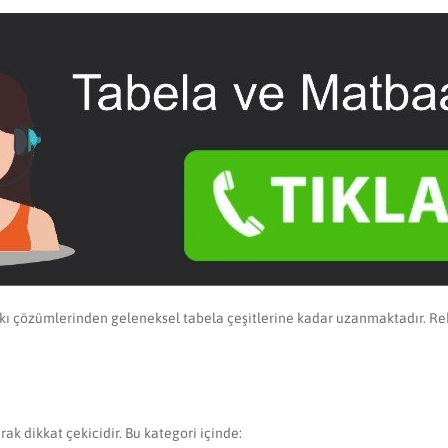
skı çözümlerinden geleneksel tabela çeşitlerine kadar uzanmaktadır. Re
rak dikkat çekicidir. Bu kategori içinde: