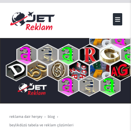
reklama dair herşey
blog
beylikdüzü tabela ve reklam çözümleri