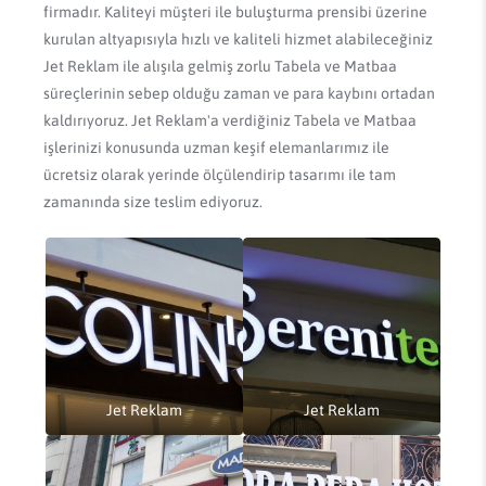
firmadır. Kaliteyi müşteri ile buluşturma prensibi üzerine
kurulan altyapısıyla hızlı ve kaliteli hizmet alabileceğiniz
Jet Reklam ile alışıla gelmiş zorlu Tabela ve Matbaa
süreçlerinin sebep olduğu zaman ve para kaybını ortadan
kaldırıyoruz. Jet Reklam'a verdiğiniz Tabela ve Matbaa
işlerinizi konusunda uzman keşif elemanlarımız ile
ücretsiz olarak yerinde ölçülendirip tasarımı ile tam
zamanında size teslim ediyoruz.
Jet Reklam
Jet Reklam