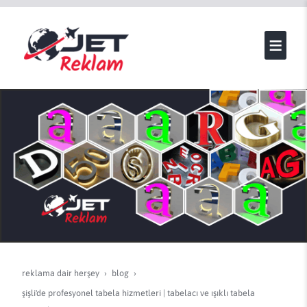
reklama dair herşey
blog
şişli'de profesyonel tabela hizmetleri | tabelacı ve işıklı tabela