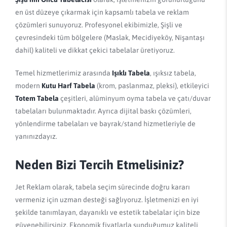
en üst düzeye çıkarmak için kapsamlı tabela ve reklam
çözümleri sunuyoruz. Profesyonel ekibimizle, Şişli ve
çevresindeki tüm bölgelere (Maslak, Mecidiyeköy, Nişantaşı
dahil) kaliteli ve dikkat çekici tabelalar üretiyoruz.
Temel hizmetlerimiz arasında
Işıklı Tabela
, ışıksız tabela,
modern
Kutu Harf Tabela
(krom, paslanmaz, pleksi), etkileyici
Totem Tabela
çeşitleri, alüminyum oyma tabela ve çatı/duvar
tabelaları bulunmaktadır. Ayrıca dijital baskı çözümleri,
yönlendirme tabelaları ve bayrak/stand hizmetleriyle de
yanınızdayız.
Neden Bizi Tercih Etmelisiniz?
Jet Reklam olarak, tabela seçim sürecinde doğru kararı
vermeniz için uzman desteği sağlıyoruz. İşletmenizi en iyi
şekilde tanımlayan, dayanıklı ve estetik tabelalar için bize
güvenebilirsiniz. Ekonomik fiyatlarla sunduğumuz kaliteli