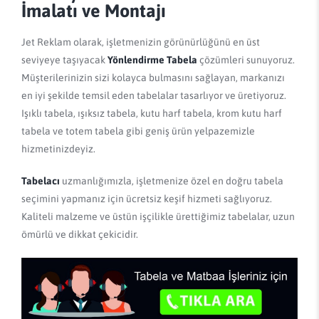
İmalatı ve Montajı
Jet Reklam olarak, işletmenizin görünürlüğünü en üst
seviyeye taşıyacak
Yönlendirme Tabela
çözümleri sunuyoruz.
Müşterilerinizin sizi kolayca bulmasını sağlayan, markanızı
en iyi şekilde temsil eden tabelalar tasarlıyor ve üretiyoruz.
Işıklı tabela, ışıksız tabela, kutu harf tabela, krom kutu harf
tabela ve totem tabela gibi geniş ürün yelpazemizle
hizmetinizdeyiz.
Tabelacı
uzmanlığımızla, işletmenize özel en doğru tabela
seçimini yapmanız için ücretsiz keşif hizmeti sağlıyoruz.
Kaliteli malzeme ve üstün işçilikle ürettiğimiz tabelalar, uzun
ömürlü ve dikkat çekicidir.