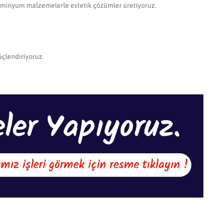
alüminyum malzemelerle estetik çözümler üretiyoruz.
güçlendiriyoruz.