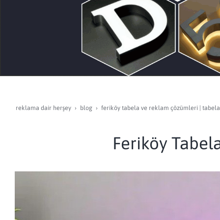
reklama dair herşey
blog
feriköy tabela ve reklam çözümleri | tabela
Feriköy Tabel