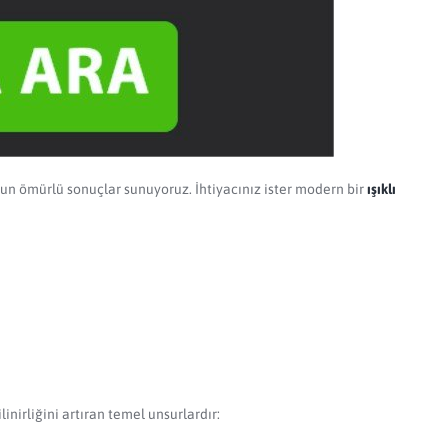
zun ömürlü sonuçlar sunuyoruz. İhtiyacınız ister modern bir
ışıklı
nirliğini artıran temel unsurlardır: