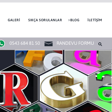
GALERİ
SIKÇA SORULANLAR
BLOG
İLETİŞİM
0543 684 81 50
RANDEVU FORMU