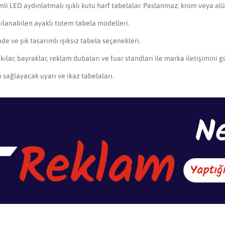
imli LED aydınlatmalı ışıklı kutu harf tabelalar. Paslanmaz, krom veya 
lanabilen ayaklı totem tabela modelleri.
e ve şık tasarımlı ışıksız tabela seçenekleri.
kılar, bayraklar, reklam dubaları ve fuar standları ile marka iletişimini 
 sağlayacak uyarı ve ikaz tabelaları.