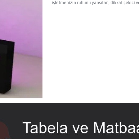
işletmenizin ruhunu yansıtan, dikkat çekici 