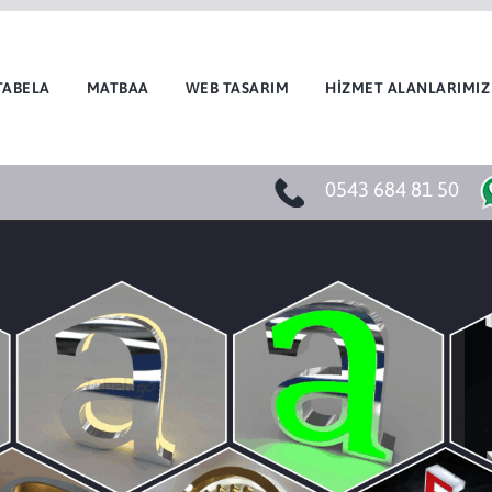
TABELA
MATBAA
WEB TASARIM
HİZMET ALANLARIMIZ
0543 684 81 50