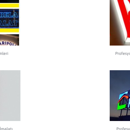
mleri
Profesy
İmalatı
Profesy