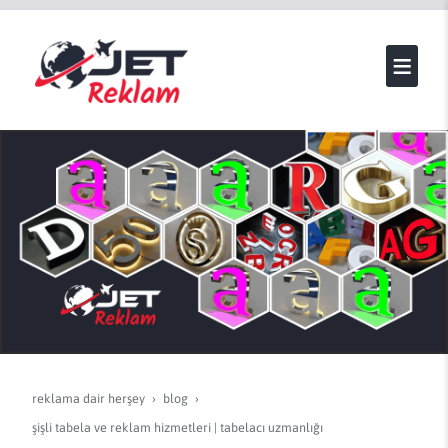
reklama dair herşey
blog
şişli tabela ve reklam hizmetleri | tabelacı uzmanlığı