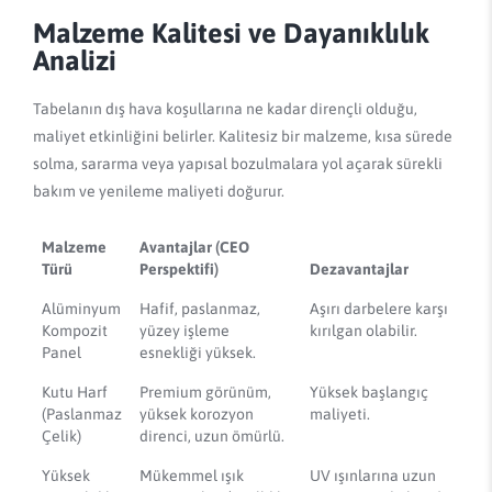
Malzeme Kalitesi ve Dayanıklılık
Analizi
Tabelanın dış hava koşullarına ne kadar dirençli olduğu,
maliyet etkinliğini belirler. Kalitesiz bir malzeme, kısa sürede
solma, sararma veya yapısal bozulmalara yol açarak sürekli
bakım ve yenileme maliyeti doğurur.
Malzeme
Avantajlar (CEO
Türü
Perspektifi)
Dezavantajlar
Alüminyum
Hafif, paslanmaz,
Aşırı darbelere karşı
Kompozit
yüzey işleme
kırılgan olabilir.
Panel
esnekliği yüksek.
Kutu Harf
Premium görünüm,
Yüksek başlangıç
(Paslanmaz
yüksek korozyon
maliyeti.
Çelik)
direnci, uzun ömürlü.
Yüksek
Mükemmel ışık
UV ışınlarına uzun