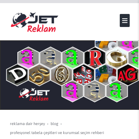
reklama dair herşey
blog
profesyonel tabela çeşitleri ve kurumsal seçim rehberi