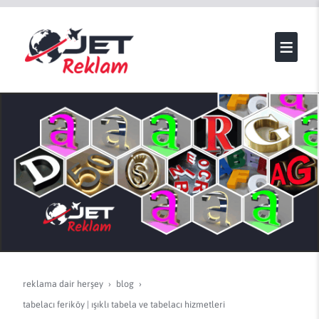
reklama dair herşey
blog
tabelacı feriköy | işıklı tabela ve tabelacı hizmetleri