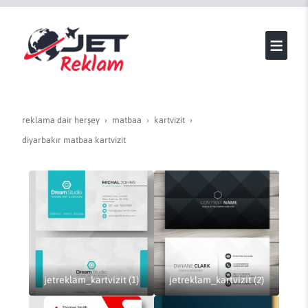
reklama dair herşey
matbaa
kartvi̇zi̇t
diyarbakır matbaa kartvizit
jetreklam_kartvizit (1)
jetreklam_kartvizit (2)