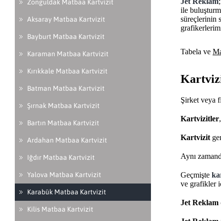
Jet Reklam
Zonguldak Matbaa Kartvizit
ile buluşturm
süreçlerinin
Aksaray Matbaa Kartvizit
grafikerlerim
Bayburt Matbaa Kartvizit
Tabela ve
Ma
Karaman Matbaa Kartvizit
Kırıkkale Matbaa Kartvizit
Kartviz
Batman Matbaa Kartvizit
Şirket veya 
Şırnak Matbaa Kartvizit
Kartvizitler
Bartın Matbaa Kartvizit
Kartvizit
gen
Ardahan Matbaa Kartvizit
Aynı zaman
Iğdır Matbaa Kartvizit
Geçmişte
kar
Yalova Matbaa Kartvizit
ve grafikler 
Karabük Matbaa Kartvizit
Jet Reklam
Kilis Matbaa Kartvizit