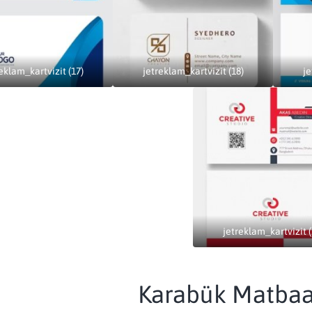
eklam_kartvizit (17)
jetreklam_kartvizit (18)
je
jetreklam_kartvizit (
Karabük Matbaa 