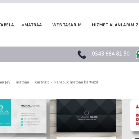
TABELA
MATBAA
WEB TASARIM
HİZMET ALANLARIMIZ
0543 684 81 50
herşey
matbaa
kartvi̇zi̇t
karabük matbaa kartvizit