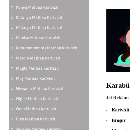
Konya Matbaa Kartvizit
Kütahya Matbaa Kartvizit
Malatya Matbaa Kartvizit
Manisa Matbaa Kartvizit
Kahramanmaraş Matbaa Kartvizit
Mardin Matbaa Kartvizit
Muğla Matbaa Kartvizit
Muş Matbaa Kartvizit
Karabü
Nevşehir Matbaa Kartvizit
Jet Reklam
Niğde Matbaa Kartvizit
Ordu Matbaa Kartvizit
Kartvizit
Rize Matbaa Kartvizit
Broşür
Sakarya Matbaa Kartvizit