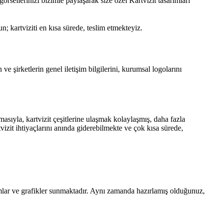
örsellerinizi bizimle paylaşarak size özel Kartvizit tasarımları
n; kartviziti en kısa sürede, teslim etmekteyiz.
 ve şirketlerin genel iletişim bilgilerini, kurumsal logolarını
şmasıyla, kartvizit çeşitlerine ulaşmak kolaylaşmış, daha fazla
artvizit ihtiyaçlarını anında giderebilmekte ve çok kısa sürede,
ımlar ve grafikler sunmaktadır. Aynı zamanda hazırlamış olduğunuz,