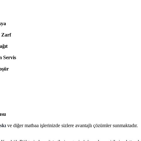
sya
 Zarf
ağıt
 Servis
oşür
usu
askı
ve diğer matbaa işlerinizde sizlere avantajlı çözümler sunmaktadır.