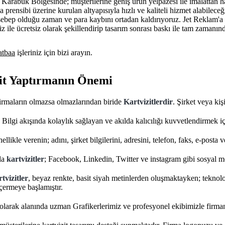
; Karabük Bölgesinde; müşterilerine geniş ürün yelpazesi ile imalattan 
a prensibi üzerine kurulan altyapısıyla hızlı ve kaliteli hizmet alabilece
 sebep olduğu zaman ve para kaybını ortadan kaldırıyoruz. Jet Reklam'a
iz ile ücretsiz olarak şekillendirip tasarım sonrası baskı ile tam zamanın
tbaa
işleriniz için bizi arayın.
it Yaptırmanın Önemi
firmaların olmazsa olmazlarından biride
Kartvizitlerdir
. Şirket veya kiş
, Bilgi akışında kolaylık sağlayan ve akılda kalıcılığı kuvvetlendirmek i
ellikle verenin; adını, şirket bilgilerini, adresini, telefon, faks, e-posta ve
da
kartvizitler
; Facebook, Linkedin, Twitter ve instagram gibi sosyal me
tvizitler
, beyaz renkte, basit siyah metinlerden oluşmaktayken; teknoloji
içermeye başlamıştır.
olarak alanında uzman Grafikerlerimiz ve profesyonel ekibimizle firma