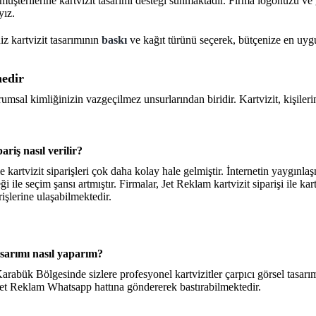
müşterilerine kartvizit tasarımı desteği sunmaktadır. Firma logonuzu ve g
yız.
niz kartvizit tasarımının
baskı
ve kağıt türünü seçerek, bütçenize en uygu
nedir
rumsal kimliğinizin vazgeçilmez unsurlarından biridir. Kartvizit, kişilerin
ariş nasıl verilir?
e kartvizit siparişleri çok daha kolay hale gelmiştir. İnternetin yaygınla
eği ile seçim şansı artmıştır. Firmalar, Jet Reklam kartvizit siparişi ile k
rişlerine ulaşabilmektedir.
asarımı nasıl yaparım?
arabük Bölgesinde sizlere profesyonel kartvizitler çarpıcı görsel tasar
 Jet Reklam Whatsapp hattına göndererek bastırabilmektedir.