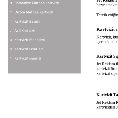
Jet Reklam
Osmaniye Matbaa Kartvizit
hazırlamakta
Düzce Matbaa Kartvizit
Tercih ettiği
Kartvizit Basımı
Kartvizit 
Acil Kartvizit
Kartvizit
, ku
Kartvizit Modelleri
içermektedir.
Kartvizit Fiyatları
Kartvizit Sip
Kartvizit siparişi
Jet Reklam il
kartvizit örn
kartvizit sipa
Kartvizit T
Jet Reklam
K
kartvizitleri