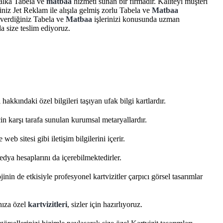
halka Tabela ve
matbaa
hizmeti sunan bir firmadır. Kaliteyi müşteri
ğiniz Jet Reklam ile alışıla gelmiş zorlu Tabela ve
Matbaa
 verdiğiniz Tabela ve
Matbaa
işlerinizi konusunda uzman
da size teslim ediyoruz.
i hakkındaki özel bilgileri taşıyan ufak bilgi kartlardır.
çin karşı tarafa sunulan kurumsal metaryallardır.
 web sitesi gibi iletişim bilgilerini içerir.
dya hesaplarını da içerebilmektedirler.
nin de etkisiyle profesyonel kartvizitler çarpıcı görsel tasarımlar
nıza özel
kartvizitleri
, sizler için hazırlıyoruz.