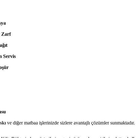
sya
 Zarf
ağıt
 Servis
oşür
usu
askı
ve diğer matbaa işlerinizde sizlere avantajlı çözümler sunmaktadır.