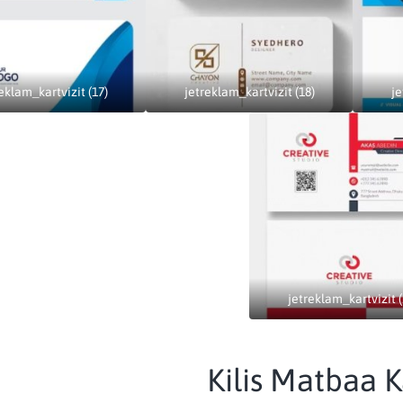
eklam_kartvizit (17)
jetreklam_kartvizit (18)
je
jetreklam_kartvizit (
Kilis Matbaa K