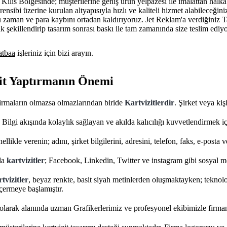
; Kilis Bölgesinde; müşterilerine geniş ürün yelpazesi ile imalattan halk
ensibi üzerine kurulan altyapısıyla hızlı ve kaliteli hizmet alabileceğini
 zaman ve para kaybını ortadan kaldırıyoruz. Jet Reklam'a verdiğiniz 
ak şekillendirip tasarım sonrası baskı ile tam zamanında size teslim ediy
tbaa
işleriniz için bizi arayın.
it Yaptırmanın Önemi
firmaların olmazsa olmazlarından biride
Kartvizitlerdir
. Şirket veya kiş
, Bilgi akışında kolaylık sağlayan ve akılda kalıcılığı kuvvetlendirmek i
ellikle verenin; adını, şirket bilgilerini, adresini, telefon, faks, e-posta ve
da
kartvizitler
; Facebook, Linkedin, Twitter ve instagram gibi sosyal me
tvizitler
, beyaz renkte, basit siyah metinlerden oluşmaktayken; teknoloji
içermeye başlamıştır.
olarak alanında uzman Grafikerlerimiz ve profesyonel ekibimizle firma