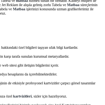
a Tabela ve
matbaa
hizmeti sunan bir firmadır. Kaliteyi müşteri ile
z Jet Reklam ile alışıla gelmiş zorlu Tabela ve
Matbaa
süreçlerinin
Tabela ve
Matbaa
işlerinizi konusunda uzman grafikerlerimiz ile
oruz.
i hakkındaki özel bilgileri taşıyan ufak bilgi kartlardır.
çin karşı tarafa sunulan kurumsal metaryallardır.
 web sitesi gibi iletişim bilgilerini içerir.
dya hesaplarını da içerebilmektedirler.
nin de etkisiyle profesyonel kartvizitler çarpıcı görsel tasarımlar
nıza özel
kartvizitleri
, sizler için hazırlıyoruz.