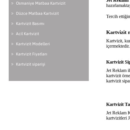
Jet Reklam
Osmaniye Matbaa Kartvizit
hazırlamakta
Düzce Matbaa Kartvizit
Tercih ettiği
Kartvizit Basımı
Kartvizit 
Acil Kartvizit
Kartvizit
, ku
Kartvizit Modelleri
içermektedir.
Kartvizit Fiyatları
Kartvizit Sip
Kartvizit siparişi
Jet Reklam il
kartvizit örn
kartvizit sipa
Kartvizit T
Jet Reklam
K
kartvizitleri