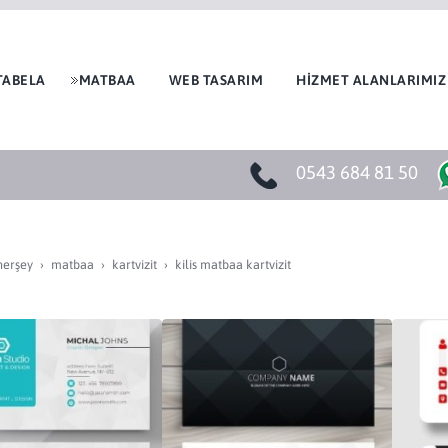
TABELA
MATBAA
WEB TASARIM
HİZMET ALANLARIMIZ
0543 684 81 50
herşey
matbaa
kartvi̇zi̇t
kilis matbaa kartvizit