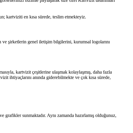
örsellerinizi bizimle paylaşarak size özel Kartvizit tasarımları
n; kartviziti en kısa sürede, teslim etmekteyiz.
 ve şirketlerin genel iletişim bilgilerini, kurumsal logolarını
şmasıyla, kartvizit çeşitlerine ulaşmak kolaylaşmış, daha fazla
artvizit ihtiyaçlarını anında giderebilmekte ve çok kısa sürede,
ar ve grafikler sunmaktadır. Aynı zamanda hazırlamış olduğunuz,