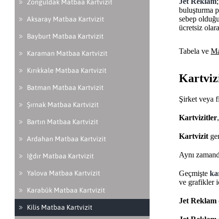
Jet Reklam
Zonguldak Matbaa Kartvizit
buluşturma pr
sebep olduğu
Aksaray Matbaa Kartvizit
ücretsiz olar
Bayburt Matbaa Kartvizit
Tabela ve
Ma
Karaman Matbaa Kartvizit
Kırıkkale Matbaa Kartvizit
Kartviz
Batman Matbaa Kartvizit
Şirket veya 
Şırnak Matbaa Kartvizit
Kartvizitler
Bartın Matbaa Kartvizit
Kartvizit
gen
Ardahan Matbaa Kartvizit
Aynı zaman
Iğdır Matbaa Kartvizit
Geçmişte
kar
Yalova Matbaa Kartvizit
ve grafikler 
Karabük Matbaa Kartvizit
Jet Reklam
Kilis Matbaa Kartvizit