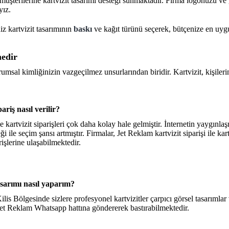
müşterilerine kartvizit tasarımı desteği sunmaktadır. Firma logonuzu ve g
yız.
niz kartvizit tasarımının
baskı
ve kağıt türünü seçerek, bütçenize en uygu
nedir
rumsal kimliğinizin vazgeçilmez unsurlarından biridir. Kartvizit, kişilerin
ariş nasıl verilir?
e kartvizit siparişleri çok daha kolay hale gelmiştir. İnternetin yaygınla
eği ile seçim şansı artmıştır. Firmalar, Jet Reklam kartvizit siparişi ile k
rişlerine ulaşabilmektedir.
asarımı nasıl yaparım?
ilis Bölgesinde sizlere profesyonel kartvizitler çarpıcı görsel tasarıml
 Jet Reklam Whatsapp hattına göndererek bastırabilmektedir.