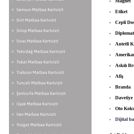
Magnet
Samsun Matbaa Kartvizit
Etiket
Siirt Matbaa Kartvizit
Cepli Do
Sinop Matbaa Kartvizit
Diplomat
Sivas Matbaa Kartvizit
Antetli K
Tekirdağ Matbaa Kartvizit
Amerikan
Tokat Matbaa Kartvizit
Askılı Br
Trabzon Matbaa Kartvizit
Afiş
Tunceli Matbaa Kartvizit
Branda
Şanlıurfa Matbaa Kartvizit
Davetiye
Uşak Matbaa Kartvizit
Oto Kok
Van Matbaa Kartvizit
Dijital b
Yozgat Matbaa Kartvizit